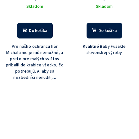
Skladom
Skladom
Do košíka
Do košíka
Pre nášho ochrancu hôr
Kvalitné Baby Fusakle
Michala nie je nič nemožné, a
slovenskej výroby
preto pre malých svišťov
pribalil do krabice všetko, čo
potrebujú. A aby sa
nezbedníci nenudili,...