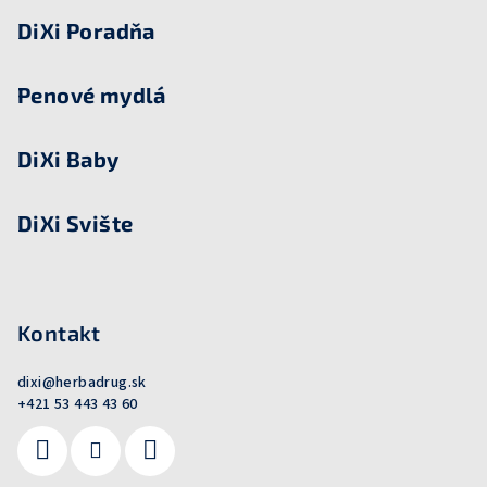
e
DiXi Poradňa
Penové mydlá
DiXi Baby
DiXi Svište
Kontakt
dixi
@
herbadrug.sk
+421 53 443 43 60