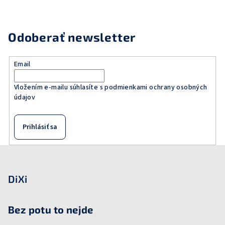
á
v
a
d
n
a
Odoberať newsletter
i
c
e
i
e
Email
p
r
Vložením e-mailu súhlasíte s
podmienkami ochrany osobných
údajov
v
k
y
Prihlásiť sa
v
ý
Z
p
á
i
p
DiXi
s
u
ä
t
Bez potu to nejde
i