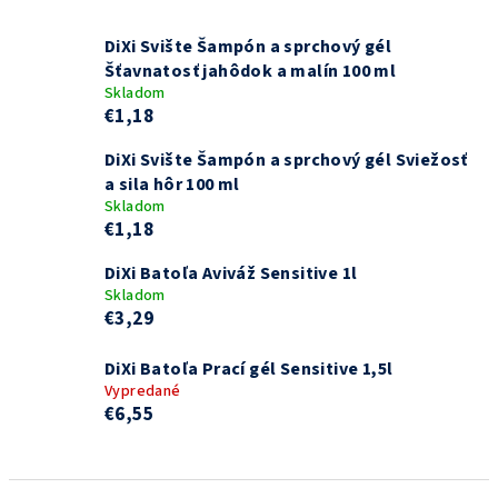
DiXi Svište Šampón a sprchový gél
Šťavnatosť jahôdok a malín 100 ml
Skladom
€1,18
DiXi Svište Šampón a sprchový gél Sviežosť
a sila hôr 100 ml
Skladom
€1,18
DiXi Batoľa Aviváž Sensitive 1l
Skladom
€3,29
DiXi Batoľa Prací gél Sensitive 1,5l
Vypredané
€6,55