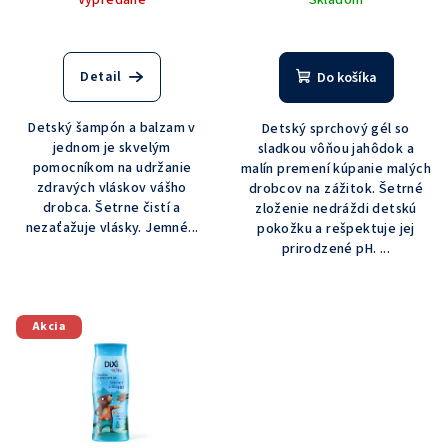
v
Vypredané
Skladom
k
t
o
Detail
Do košíka
v
Detský šampón a balzam v
Detský sprchový gél so
jednom je skvelým
sladkou vôňou jahôdok a
pomocníkom na udržanie
malín premení kúpanie malých
zdravých vláskov vášho
drobcov na zážitok. Šetrné
drobca. Šetrne čistí a
zloženie nedráždi detskú
nezaťažuje vlásky. Jemné...
pokožku a rešpektuje jej
prirodzené pH. ...
Akcia