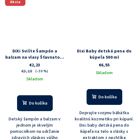
Akcia
DiXi Svište Šampón a
Dixi Baby detská pena do
balzam na vlasy Šťavnatosť
kúpeľa 500 ml
jahôdok a malín 250 ml
€2,23
€6,55
€3,19
(–30 %)
Skladom
Skladom
Priemerné
hodnotenie
produktu
Do košíka
je
Do košíka
5,0
Doprajte svojmu bábätku
z
Detský šampón a balzam v
kvalitnú kozmetiku pri kúpaní.
5
jednom je skvelým
Dixi baby detská pena do
hviezdičiek.
pomocníkom na udržanie
kúpeľa na telo a vlásky s
zdravých vláskov vášho
extraktom z nechtíka