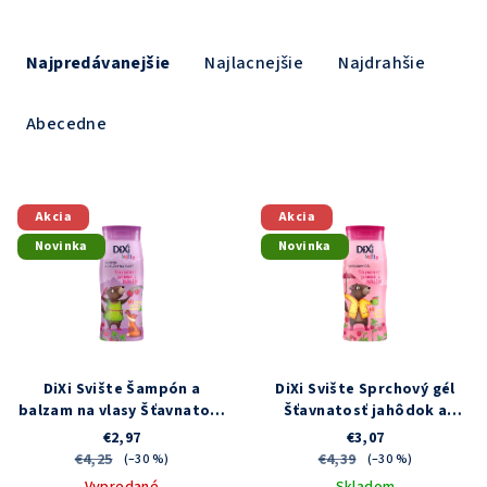
R
a
Najpredávanejšie
Najlacnejšie
Najdrahšie
d
e
Abecedne
n
i
V
e
Akcia
Akcia
ý
p
Novinka
Novinka
p
r
i
o
s
d
p
u
r
DiXi Svište Šampón a
DiXi Svište Sprchový gél
k
o
balzam na vlasy Šťavnatosť
Šťavnatosť jahôdok a
t
jahôdok a malín 400 ml
malín 400 ml
€2,97
€3,07
d
o
€4,25
€4,39
(–30 %)
(–30 %)
u