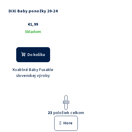
DiXi Baby ponožky 20-24
€1,99
Skladom
Do košíka
Kvalitné Baby Fusakle
slovenskej výroby
S
1
2
t
r
23
položiek celkom
á
O
n
v
Hore
k
l
o