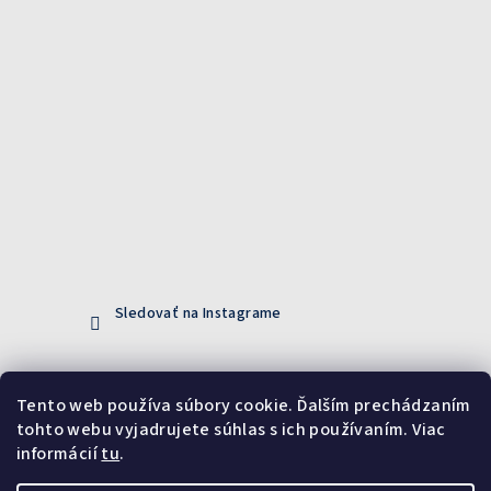
Sledovať na Instagrame
Prijímame online platby
Tento web používa súbory cookie. Ďalším prechádzaním
tohto webu vyjadrujete súhlas s ich používaním. Viac
informácií
tu
.