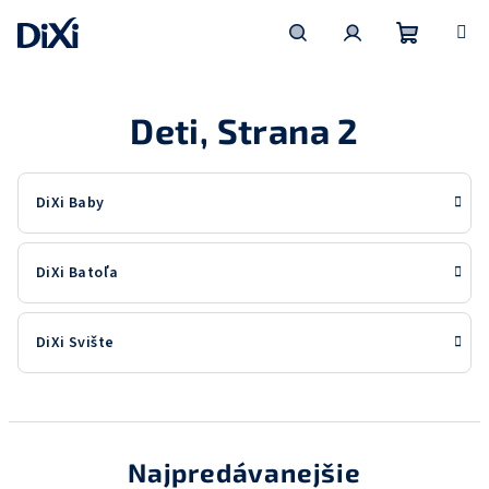
Prejsť
na
obsah
Nákupn
Hľadať
Prihlásenie
Deti
, Strana 2
košík
DiXi Baby
DiXi Batoľa
DiXi Svište
Najpredávanejšie