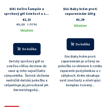
DiXi Svište Šampón a
Dixi Baby krém proti
sprchový gél Sviežosť a sila
zapareninám 100 g
hôr 250 ml
€2,23
€3,29
€3,19
(–30 %)
Skladom
Skladom
Priemerné
Priemerné
hodnotenie
hodnotenie
produktu
Do košíka
produktu
je
Do košíka
je
5,0
Dixi Baby krém proti
5,0
z
Detský sprchový gél so
zapareninám je určený na
z
5
sviežou vôňou dostane do
pokožku so sklonom k vzniku
5
hviezdičiek.
vane aj toho najväčšieho
zaparenín pod plienkou a v
hviezdičiek.
výmyselníka. Šetrné zloženie
záhyboch. Krém obsahuje
nedráždi detskú pokožku a
oxid zinočnatý a ošetrujúci
rešpektuje jej prirodzené pH.
komplex tvorený...
Dermatologický...