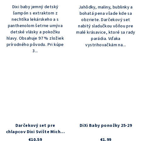
Dixi baby jemný detský
Jahôdky, maliny, bublinky a
šampón s extraktom z
bohatá pena všade kde sa
nechtíka lekárskeho a s
obzriete. Darčekový set
panthenolom šetrne umýva
nabitý sladučkou vôňou pre
detské vlásky a pokožku
malé krásavice, ktoré sa rady
hlavy. Obsahuje 97 % zložiek
parádia. Vďaka
prírodného pôvodu. Pri kúpe
vystrihovačkám na...
3...
Darčekový set pre
DiXi Baby ponožky 25-29
chlapcov Dixi Svište Michal
a jeho priatelia
€10,59
€1,99