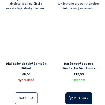
drobca. Šetrne čistí a
lekárskeho a s panthenolom
nezaťažuje vlásky. Jemné...
šetrne umýva jemnú...
Dixi Baby detský šampón
Darčekový set pre
500 ml
dievčatká Dixi Svište
Grétka a jej priatelia
€6,55
€10,59
Vypredané
Skladom
Detail
Do košíka