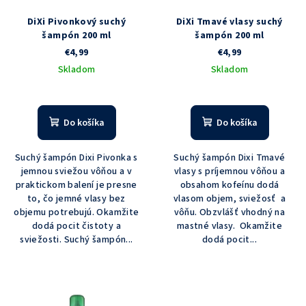
u
r
DiXi Pivonkový suchý
DiXi Tmavé vlasy suchý
k
o
šampón 200 ml
šampón 200 ml
t
€4,99
€4,99
d
o
Skladom
Skladom
u
v
k
t
Do košíka
Do košíka
o
v
Suchý šampón Dixi Pivonka s
Suchý šampón Dixi Tmavé
jemnou sviežou vôňou a v
vlasy s príjemnou vôňou a
praktickom balení je presne
obsahom kofeínu dodá
to, čo jemné vlasy bez
vlasom objem, sviežosť a
objemu potrebujú. Okamžite
vôňu. Obzvlášť vhodný na
dodá pocit čistoty a
mastné vlasy. Okamžite
sviežosti. Suchý šampón...
dodá pocit...