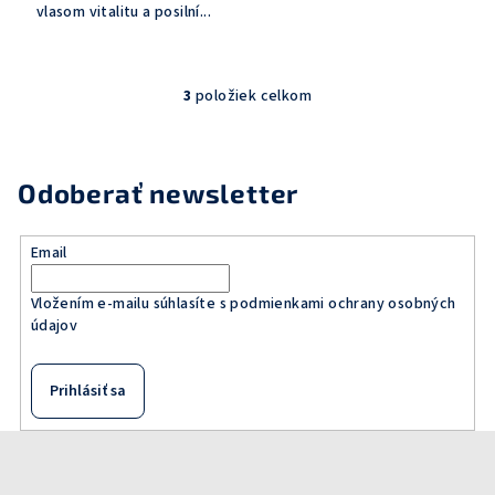
vlasom vitalitu a posilní...
3
položiek celkom
O
v
l
á
Odoberať newsletter
d
a
Email
c
i
Vložením e-mailu súhlasíte s
podmienkami ochrany osobných
e
údajov
p
r
v
Prihlásiť sa
k
y
Z
v
á
ý