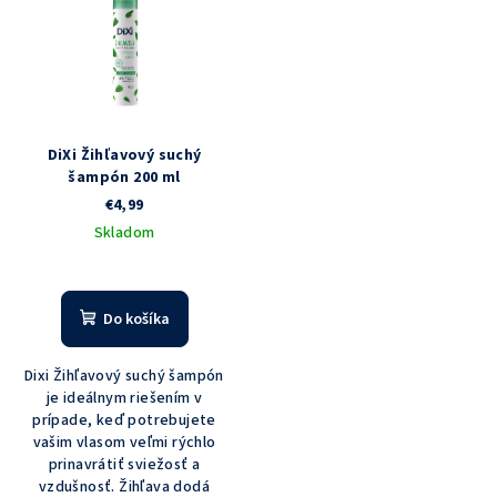
DiXi Žihľavový suchý
šampón 200 ml
€4,99
Skladom
Priemerné
hodnotenie
produktu
Do košíka
je
3,0
Dixi Žihľavový suchý šampón
z
je ideálnym riešením v
5
prípade, keď potrebujete
hviezdičiek.
vašim vlasom veľmi rýchlo
prinavrátiť sviežosť a
vzdušnosť. Žihľava dodá