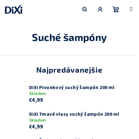
Prejsť
na
obsah
Nákupn
Hľadať
Prihlásenie
Suché šampóny
košík
Najpredávanejšie
DiXi Pivonkový suchý šampón 200 ml
Skladom
€4,99
DiXi Tmavé vlasy suchý šampón 200 ml
Skladom
€4,99