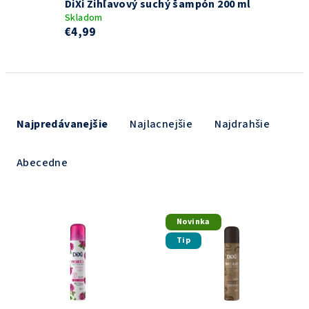
DiXi Žihľavový suchý šampón 200 ml
Skladom
€4,99
R
a
Najpredávanejšie
Najlacnejšie
Najdrahšie
d
e
Abecedne
n
i
V
e
Novinka
ý
p
Tip
p
r
i
o
s
d
p