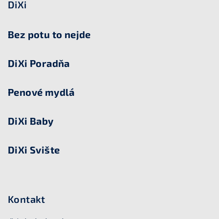
p
DiXi
p
ä
i
s
t
Bez potu to nejde
u
i
e
DiXi Poradňa
Penové mydlá
DiXi Baby
DiXi Svište
Kontakt