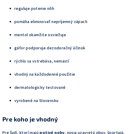
reguluje potenie nôh
pomáha eliminovať nepríjemný zápach
mentol okamžite osviežuje
gáfor podporuje dezodoračný účinok
rýchlo sa vstrebáva, nemastí
vhodný na každodenné použitie
dermatologicky testované
vyrobené na Slovensku
Pre
koho
je
vhodný
Pre ľudí, ktorí majú
potivé nohy
, nosia uzavretú obuv, športujú,