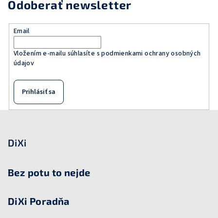
Odoberať newsletter
Email
Vložením e-mailu súhlasíte s
podmienkami ochrany osobných
údajov
Prihlásiť sa
Z
á
p
DiXi
ä
t
Bez potu to nejde
i
e
DiXi Poradňa