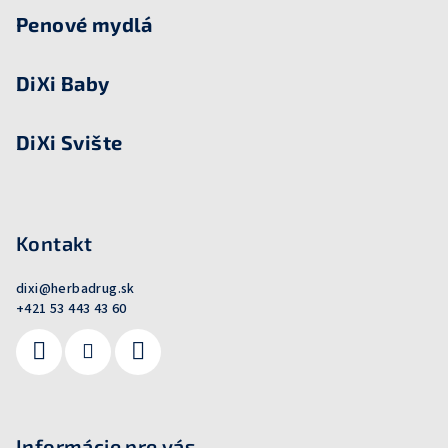
Penové mydlá
DiXi Baby
DiXi Svište
Kontakt
dixi
@
herbadrug.sk
+421 53 443 43 60
Informácie pre vás