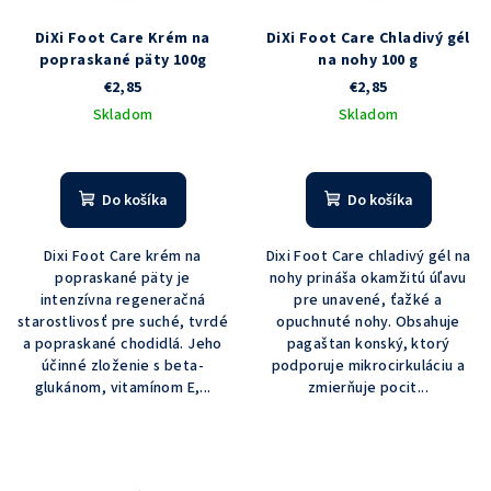
DiXi Foot Care Krém na
DiXi Foot Care Chladivý gél
popraskané päty 100g
na nohy 100 g
€2,85
€2,85
Skladom
Skladom
Priemerné
hodnotenie
produktu
Do košíka
Do košíka
je
5,0
Dixi Foot Care krém na
Dixi Foot Care chladivý gél na
z
popraskané päty je
nohy prináša okamžitú úľavu
5
intenzívna regeneračná
pre unavené, ťažké a
hviezdičiek.
starostlivosť pre suché, tvrdé
opuchnuté nohy. Obsahuje
a popraskané chodidlá. Jeho
pagaštan konský, ktorý
účinné zloženie s beta-
podporuje mikrocirkuláciu a
glukánom, vitamínom E,...
zmierňuje pocit...