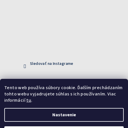
Sledovať na Instagrame
Prijímame online platby
Tento web používa súbory cookie. Ďalším prechádzaním
tohto webu vyjadrujete súhlas s ich používaním. Viac
informácií
tu
.
Nastavenie
Copyright 2026
DiXi
. Všetky práva vyhradené.
Upraviť