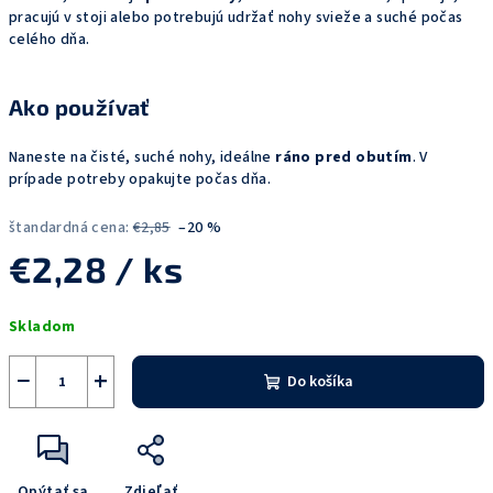
pracujú v stoji alebo potrebujú udržať nohy svieže a suché počas
celého dňa.
Ako
používať
Naneste na čisté, suché nohy, ideálne
ráno pred obutím
. V
prípade potreby opakujte počas dňa.
štandardná cena:
€2,85
–20 %
€2,28
/ ks
Jednotková
Skladom
cena:
−
+
Do košíka
Opýtať sa
Zdieľať