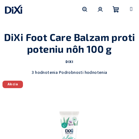
Prejsť
na
obsah
Nákupn
Hľadať
Prihlásenie
DiXi Foot Care Balzam proti
košík
poteniu nôh 100 g
DIXI
Priemerné
3 hodnotenia
Podrobnosti hodnotenia
hodnotenie
Akcia
produktu
je
3,7
z
5
hviezdičiek.