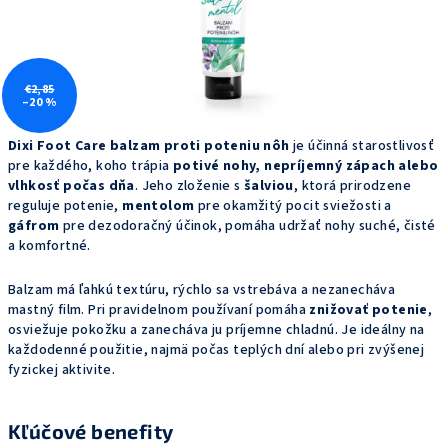
€2,85
–20 %
Dixi Foot Care balzam proti poteniu nôh
je účinná starostlivosť
pre každého, koho trápia
potivé nohy, nepríjemný zápach alebo
vlhkosť počas dňa
. Jeho zloženie s
šalviou
, ktorá prirodzene
reguluje potenie,
mentolom
pre okamžitý pocit sviežosti a
gáfrom
pre dezodoračný účinok, pomáha udržať nohy suché, čisté
a komfortné.
Balzam má ľahkú textúru, rýchlo sa vstrebáva a nezanecháva
mastný film. Pri pravidelnom používaní pomáha
znižovať potenie
,
osviežuje pokožku a zanecháva ju príjemne chladnú. Je ideálny na
každodenné použitie, najmä počas teplých dní alebo pri zvýšenej
fyzickej aktivite.
Kľúčové
benefity