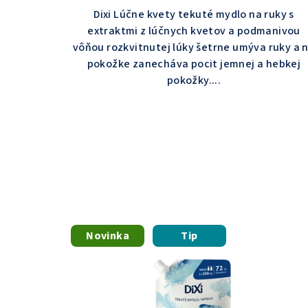
5,0
Dixi Lúčne kvety tekuté mydlo na ruky s
z
extraktmi z lúčnych kvetov a podmanivou
5
vôňou rozkvitnutej lúky šetrne umýva ruky a 
hviezdičiek.
pokožke zanecháva pocit jemnej a hebkej
pokožky....
Novinka
Tip