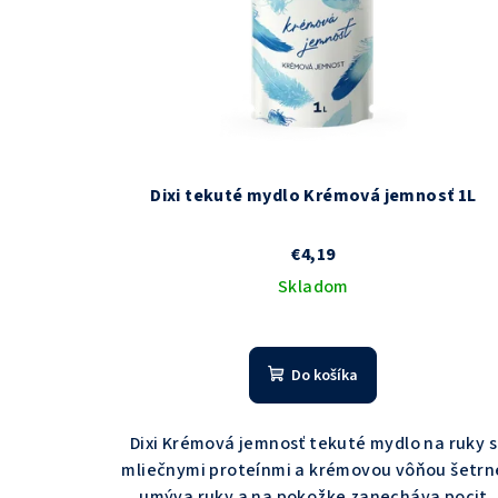
Dixi tekuté mydlo Krémová jemnosť 1L
€4,19
Skladom
Do košíka
Dixi Krémová jemnosť tekuté mydlo na ruky s
mliečnymi proteínmi a krémovou vôňou šetrn
umýva ruky a na pokožke zanecháva pocit