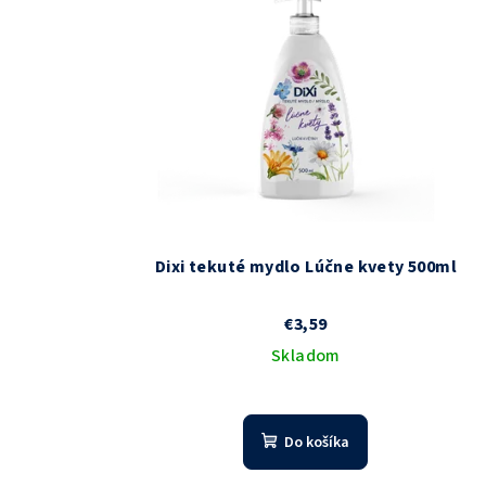
Dixi tekuté mydlo Lúčne kvety 500ml
€3,59
Skladom
Priemerné
hodnotenie
Do košíka
produktu
je