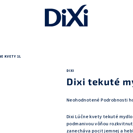
E KVETY 1L
DIXI
Dixi tekuté m
Priemerné
Neohodnotené
Podrobnosti h
hodnotenie
produktu
Dixi Lúčne kvety tekuté mydlo
je
podmanivou vôňou rozkvitnute
0,0
zanecháva pocit jemnej a hebk