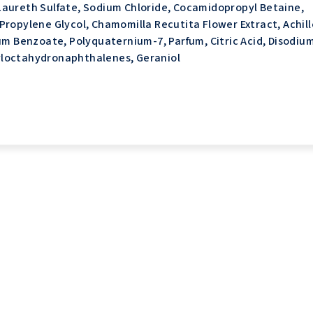
aureth Sulfate, Sodium Chloride, Cocamidopropyl Betaine,
Propylene Glycol, Chamomilla Recutita Flower Extract, Achil
ium Benzoate, Polyquaternium-7, Parfum, Citric Acid, Disodiu
yloctahydronaphthalenes, Geraniol