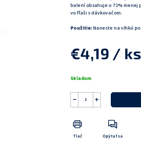
z
balení obsahuje o 72% menej p
5
vo fľaši s dávkovačom.
hviezdičiek.
Použitie:
Naneste na vlhkú po
€4,19
/ k
Jednotková
cena:
Skladom
−
+
Tlač
Opýtať sa