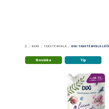
Prejsť
na
obsah
/
RUKY
/
TEKUTÉ MYDLÁ
/
DIXI TEKUTÉ MYDLO LÚČN
DOMOV
Novinka
Tip