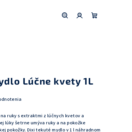
Hľadať
Prihlásenie
Nákupný
košík
ydlo Lúčne kvety 1L
odnotenia
 na ruky s extraktmi z lúčnych kvetov a
j lúky šetrne umýva ruky a na pokožke
ej pokožky. Dixi tekuté mydlo v 1 l náhradnom