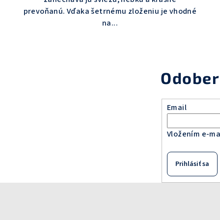
hviezdičiek.
.
prevoňanú. Vďaka šetrnému zloženiu je vhodné
na...
Odober
Email
Vložením e-mai
Prihlásiť sa