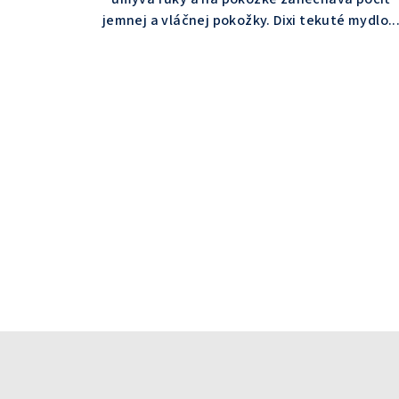
jemnej a vláčnej pokožky. Dixi tekuté mydlo..
Z
á