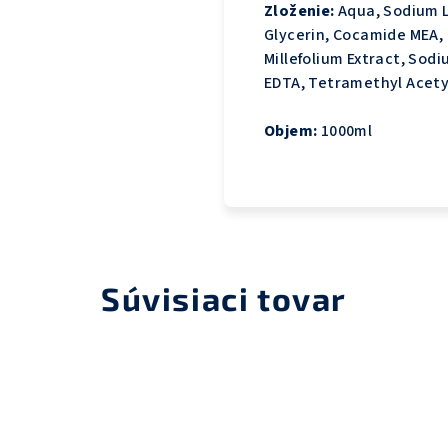
Zloženie:
Aqua, Sodium L
Glycerin, Cocamide MEA, 
Millefolium Extract, Sod
EDTA, Tetramethyl Acet
Objem:
1000ml
Súvisiaci tovar