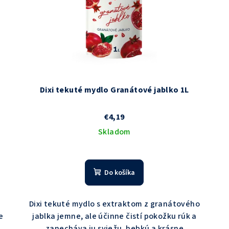
Dixi tekuté mydlo Granátové jablko 1L
€4,19
Skladom
Priemerné
hodnotenie
Do košíka
produktu
je
5,0
Dixi tekuté mydlo s extraktom z granátového
z
e
jablka jemne, ale účinne čistí pokožku rúk a
5
zanecháva ju sviežu, hebkú a krásne