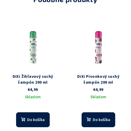
DiXi Žihľavový suchý
DiXi Pivonkový suchý
šampón 200 ml
šampón 200 ml
€4,99
€4,99
Skladom
Skladom
Priemerné
hodnotenie
produktu
Do košíka
Do košíka
je
3,0