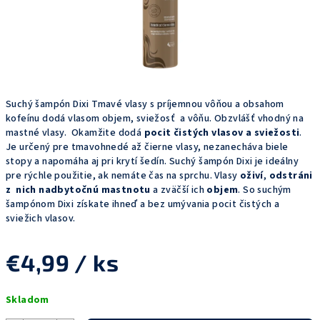
Suchý šampón Dixi Tmavé vlasy s príjemnou vôňou a obsahom
kofeínu dodá vlasom objem, sviežosť a vôňu. Obzvlášť vhodný na
mastné vlasy.
Okamžite dodá
pocit čistých vlasov a sviežosti
.
Je určený pre tmavohnedé až čierne vlasy, nezanecháva biele
stopy a napomáha aj pri krytí šedín. Suchý šampón Dixi je ideálny
pre rýchle použitie, ak nemáte čas na sprchu. Vlasy
oživí
,
odstráni
z nich nadbytočnú mastnotu
a zväčší ich
objem
. So suchým
šampónom Dixi získate ihneď a bez umývania pocit čistých a
sviežich vlasov.
€4,99
/ ks
Jednotková
Skladom
cena: