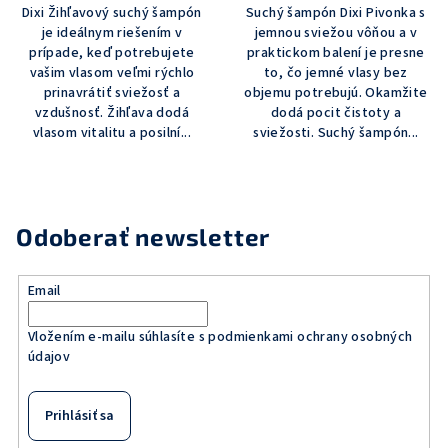
Dixi Žihľavový suchý šampón
Suchý šampón Dixi Pivonka s
z
je ideálnym riešením v
jemnou sviežou vôňou a v
5
prípade, keď potrebujete
praktickom balení je presne
hviezdičiek.
vašim vlasom veľmi rýchlo
to, čo jemné vlasy bez
prinavrátiť sviežosť a
objemu potrebujú. Okamžite
vzdušnosť. Žihľava dodá
dodá pocit čistoty a
vlasom vitalitu a posilní...
sviežosti. Suchý šampón...
Odoberať newsletter
Email
Vložením e-mailu súhlasíte s
podmienkami ochrany osobných
údajov
Prihlásiť sa