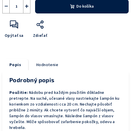
−
+
Do košíka
Opýtať sa
Zdieľať
Popis
Hodnotenie
Podrobný popis
Použitie:
Nádobu pred každým použitím dôkladne
pretrepte. Na suché, učesané vlasy nastriekajte šampón ku
korienkom zo vzdialenosti cca 20 cm. Nechajte pôsobiť
približne 2 minúty. Ak chcete vytvoriť čo najväčší objem,
šampón do vlasov vmasírujte. Následne šampón z vlasov
vyčešte. Môže spôsobovať zafarbenie pokožky, odevu a
hrebeňa.