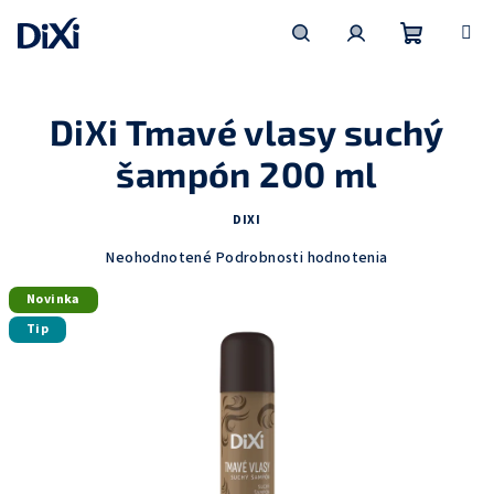
Prejsť
na
obsah
Nákupn
Hľadať
Prihlásenie
DiXi Tmavé vlasy suchý
košík
šampón 200 ml
DIXI
Priemerné
Neohodnotené
Podrobnosti hodnotenia
hodnotenie
Novinka
produktu
je
Tip
0,0
z
5
hviezdičiek.