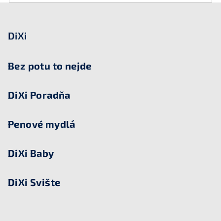
Z
á
p
DiXi
ä
t
Bez potu to nejde
i
e
DiXi Poradňa
Penové mydlá
DiXi Baby
DiXi Svište