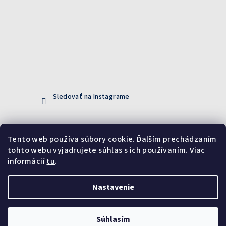
Sledovať na Instagrame
Prijímame online platby
Tento web používa súbory cookie. Ďalším prechádzaním
tohto webu vyjadrujete súhlas s ich používaním. Viac
informácií
tu
.
Nastavenie
Copyright 2026
DiXi
. Všetky práva vyhradené.
Upraviť
nastavenie cookies
Súhlasím