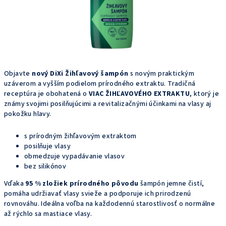
Objavte
nový DiXi Žihľavový šampón
s novým praktickým
uzáverom a vyšším podielom prírodného extraktu. Tradičná
receptúra je obohatená o
VIAC ŽIHĽAVOVÉHO EXTRAKTU
, ktorý je
známy svojimi posilňujúcimi a revitalizačnými účinkami na vlasy aj
pokožku hlavy.
s prírodným žihľavovým extraktom
posilňuje vlasy
obmedzuje vypadávanie vlasov
bez silikónov
Vďaka
95 % zložiek prírodného pôvodu
šampón jemne čistí,
pomáha udržiavať vlasy svieže a podporuje ich prirodzenú
rovnováhu. Ideálna voľba na každodennú starostlivosť o normálne
až rýchlo sa mastiace vlasy.