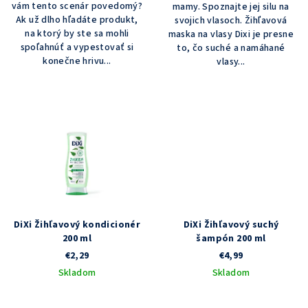
vám tento scenár povedomý?
mamy. Spoznajte jej silu na
hviezdičiek.
Ak už dlho hľadáte produkt,
svojich vlasoch. Žihľavová
na ktorý by ste sa mohli
maska na vlasy Dixi je presne
spoľahnúť a vypestovať si
to, čo suché a namáhané
konečne hrivu...
vlasy...
DiXi Žihľavový kondicionér
DiXi Žihľavový suchý
200 ml
šampón 200 ml
€2,29
€4,99
Skladom
Skladom
Priemerné