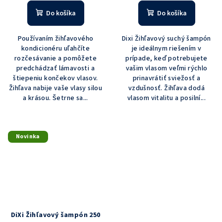
hodnotenie
produktu
Do košíka
Do košíka
je
3,0
Používaním žihľavového
Dixi Žihľavový suchý šampón
z
kondicionéru uľahčíte
je ideálnym riešením v
5
rozčesávanie a pomôžete
prípade, keď potrebujete
hviezdičiek.
predchádzať lámavosti a
vašim vlasom veľmi rýchlo
štiepeniu končekov vlasov.
prinavrátiť sviežosť a
Žihľava nabije vaše vlasy silou
vzdušnosť. Žihľava dodá
a krásou. Šetrne sa...
vlasom vitalitu a posilní...
Novinka
DiXi Žihľavový šampón 250