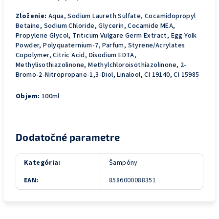
Zloženie:
Aqua, Sodium Laureth Sulfate, Cocamidopropyl
Betaine, Sodium Chloride, Glycerin, Cocamide MEA,
Propylene Glycol, Triticum Vulgare Germ Extract, Egg Yolk
Powder, Polyquaternium-7, Parfum, Styrene/Acrylates
Copolymer, Citric Acid, Disodium EDTA,
Methylisothiazolinone, Methylchloroisothiazolinone, 2-
Bromo-2-Nitropropane-1,3-Diol, Linalool, CI 19140, CI 15985
Objem:
100ml
Dodatočné parametre
Kategória
:
Šampóny
EAN
:
8586000088351