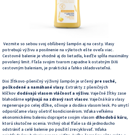
Vezmite so sebou svoj obľúbený šampón aj na cesty. Vlasy
potrebujú výživu a posilnenie na výletoch ešte oveľa viac.
Cestovné balenie je vhodné aj do lietadla, keďže spĺňa maximálny
povolený limit. Fľaša svojim tvarom zapadne k ostatným DiXi
cestovným baleniam, je praktická a ľahko skladovateľná.
Dixi žĺtkovo-pšeničný výživný šampón je určený
pre suché,
poškodené a namáhané vlasy
. Extrakty z pšeničných
klíčkov
dodávajú vlasom vláčnosť a výživu
. Vaječné ž
ĺtky zase
blahodárne
vplývajú na zdravý rast vlasov
. Vaječná kúra vlasy
regeneruje po celej dĺžke, oživuje a dodáva vlasom lesk. Po umytí
odporúčame vlasy ošetriť kondicionérom.
Vďaka veľkému
ekonomickému baleniu doprajete svojim vlasom
dlhodobú kúru
,
ktorú skutočne ocenia. Vrchný obal fľaše sa dá jednoducho
odstrániť a celé balenie po použití zrecyklovať. Vďaka