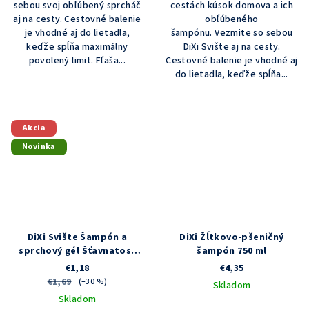
sebou svoj obľúbený sprcháč
cestách kúsok domova a ich
aj na cesty. Cestovné balenie
obľúbeného
je vhodné aj do lietadla,
šampónu. Vezmite so sebou
keďže spĺňa maximálny
DiXi Svište aj na cesty.
povolený limit. Fľaša...
Cestovné balenie je vhodné aj
do lietadla, keďže spĺňa...
Akcia
Novinka
DiXi Svište Šampón a
DiXi Žĺtkovo-pšeničný
sprchový gél Šťavnatosť
šampón 750 ml
jahôdok a malín 100 ml
€1,18
€4,35
€1,69
(–30 %)
Skladom
Skladom