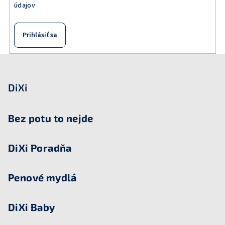
údajov
Prihlásiť sa
Z
á
p
DiXi
ä
t
Bez potu to nejde
i
e
DiXi Poradňa
Penové mydlá
DiXi Baby