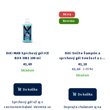
Akcia
Novinka
DiXi MAN Sprchový gél ICE
DiXi Svište Šampón a
BOX 3IN1 100 ml
sprchový gél Sviežosť a sila
hôr 100 ml
€1,69
€1,18
€1,69
(–30 %)
Skladom
Skladom
Do košíka
Do košíka
Sprchový gél už aj v
cestovnom balení. Vezmite so
Doprajte chalanom aj na