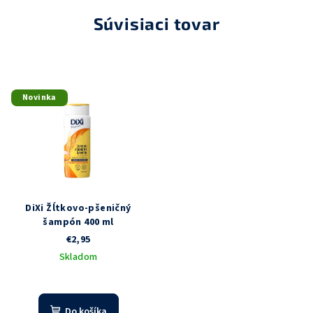
Súvisiaci tovar
Novinka
DiXi Žĺtkovo-pšeničný
šampón 400 ml
€2,95
Skladom
Do košíka