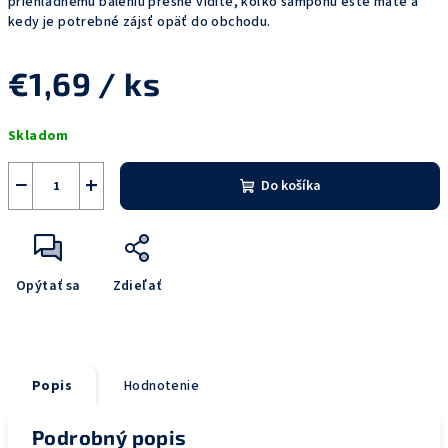
priehľadnému baleniu presne vidíte, koľko šampónu ešte máte a
kedy je potrebné zájsť opäť do obchodu.
€1,69
/ ks
Jednotková
Skladom
cena:
−
+
Do košíka
Opýtať sa
Zdieľať
Popis
Hodnotenie
Podrobný popis