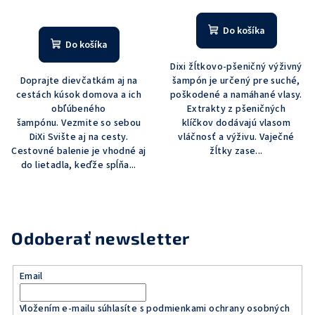
Do košíka
Do košíka
Dixi žĺtkovo-pšeničný výživný
Doprajte dievčatkám aj na
šampón je určený pre suché,
cestách kúsok domova a ich
poškodené a namáhané vlasy.
obľúbeného
Extrakty z pšeničných
šampónu. Vezmite so sebou
klíčkov dodávajú vlasom
DiXi Svište aj na cesty.
vláčnosť a výživu. Vaječné
Cestovné balenie je vhodné aj
žĺtky zase...
do lietadla, keďže spĺňa...
Odoberať newsletter
Email
Vložením e-mailu súhlasíte s
podmienkami ochrany osobných