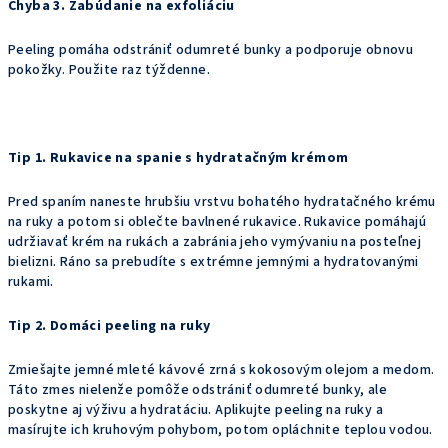
Chyba 3. Zabúdanie na exfoliáciu
Peeling pomáha odstrániť odumreté bunky a podporuje obnovu
pokožky. Použite raz týždenne.
Tip 1. Rukavice na spanie s hydratačným krémom
Pred spaním naneste hrubšiu vrstvu bohatého hydratačného krému
na ruky a potom si oblečte bavlnené rukavice. Rukavice pomáhajú
udržiavať krém na rukách a zabránia jeho vymývaniu na posteľnej
bielizni. Ráno sa prebudíte s extrémne jemnými a hydratovanými
rukami.
Tip 2. Domáci peeling na ruky
Zmiešajte jemné mleté kávové zrná s kokosovým olejom a medom.
Táto zmes nielenže pomôže odstrániť odumreté bunky, ale
poskytne aj výživu a hydratáciu. Aplikujte peeling na ruky a
masírujte ich kruhovým pohybom, potom opláchnite teplou vodou.