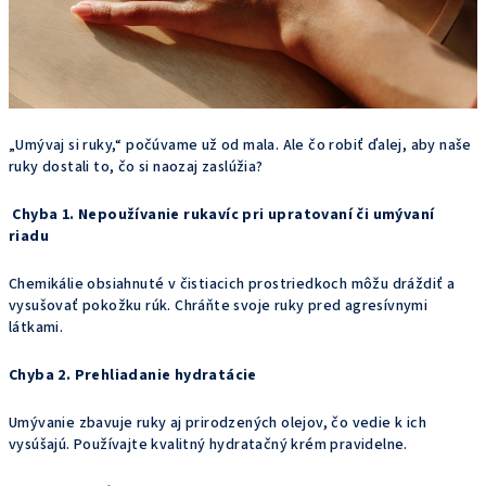
„Umývaj si ruky,“ počúvame už od mala. Ale čo robiť ďalej, aby naše
ruky dostali to, čo si naozaj zaslúžia?
Chyba 1. Nepoužívanie rukavíc pri upratovaní či umývaní
riadu
Chemikálie obsiahnuté v čistiacich prostriedkoch môžu dráždiť a
vysušovať pokožku rúk. Chráňte svoje ruky pred agresívnymi
látkami.
Chyba 2. Prehliadanie hydratácie
Umývanie zbavuje ruky aj prirodzených olejov, čo vedie k ich
vysúšajú. Používajte kvalitný hydratačný krém pravidelne.