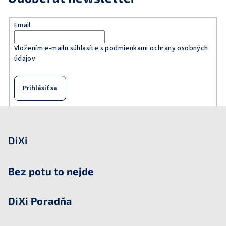
Email
Vložením e-mailu súhlasíte s
podmienkami ochrany osobných
údajov
Prihlásiť sa
Z
á
p
DiXi
ä
t
Bez potu to nejde
i
e
DiXi Poradňa