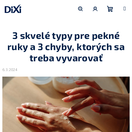
Prejsť
na
obsah
Nákupn
Hľadať
Prihlásenie
3 skvelé typy pre pekné
košík
ruky a 3 chyby, ktorých sa
treba vyvarovať
6.3.2024