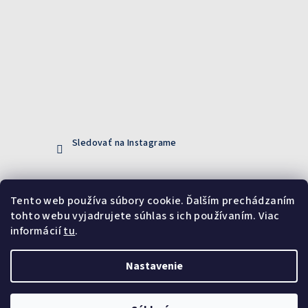
Sledovať na Instagrame
Prijímame online platby
Tento web používa súbory cookie. Ďalším prechádzaním
tohto webu vyjadrujete súhlas s ich používaním. Viac
informácií
tu
.
Nastavenie
Copyright 2026
DiXi
. Všetky práva vyhradené.
Upraviť
nastavenie cookies